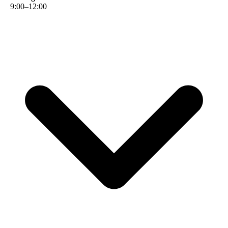
9
:
00
–
12
:
00