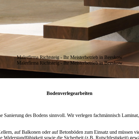
Malerfirma Richtsteig - Ihr Meisterbetrieb in Beeskow
Malerfirma Richtsteig - Ihr Meisterbetrieb in Beeskow
Bodenverlegearbeiten
e Sanierung des Bodens sinnvoll. Wir verlegen fachmännisch Laminat,
lern, auf Balkonen oder auf Betonböden zum Einsatz und müssen vie
derstandfähigkeit sowie die Sicherheit (z.B. Rutschfestigkeit) gewähr